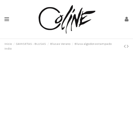
Inicio
CAMISETAS - BLUSAS
Blusas Verano
Blusa algodon estampado
Indio