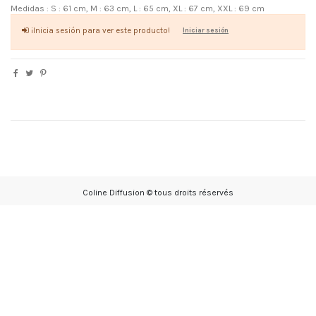
Medidas : S : 61 cm, M : 63 cm, L : 65 cm, XL : 67 cm, XXL : 69 cm
¡Inicia sesión para ver este producto!
Iniciar sesión
Coline Diffusion © tous droits réservés