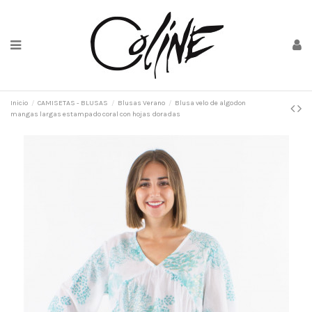
Inicio
CAMISETAS - BLUSAS
Blusas Verano
Blusa velo de algodon
mangas largas estampado coral con hojas doradas