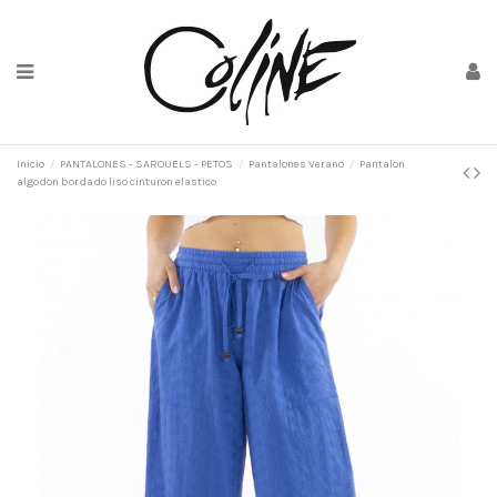
Inicio
PANTALONES - SAROUELS - PETOS
Pantalones Verano
Pantalon
algodon bordado liso cinturon elastico